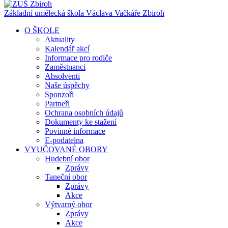
Základní umělecká škola Václava Vačkáře
Zbiroh
O ŠKOLE
Aktuality
Kalendář akcí
Informace pro rodiče
Zaměstnanci
Absolventi
Naše úspěchy
Sponzoři
Partneři
Ochrana osobních údajů
Dokumenty ke stažení
Povinné informace
E-podatelna
VYUČOVANÉ OBORY
Hudební obor
Zprávy
Taneční obor
Zprávy
Akce
Výtvarný obor
Zprávy
Akce