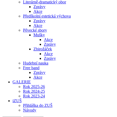
Literárně-dramatický obor
Zprávy
Akce
Předškolní estetická výchova
Zprávy
Akce
Pěvecké sbory
Mušky
Akce
Zprávy
Zbirožáček
Akce
Zprávy
Hudební nauka
Free band
Zprávy
Akce
GALERIE
Rok 2025-26
Rok 2024-25
Rok 2023-24
iZUŠ
Přihláška do ZUŠ
Návody