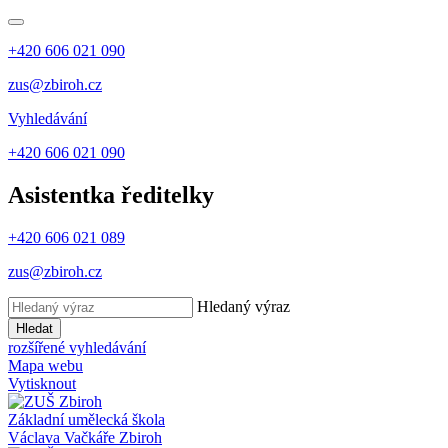
+420 606 021 090
zus@zbiroh.cz
Vyhledávání
+420 606 021 090
Asistentka ředitelky
+420 606 021 089
zus@zbiroh.cz
Hledaný výraz
Hledat
rozšířené vyhledávání
Mapa webu
Vytisknout
Základní umělecká škola
Václava Vačkáře
Zbiroh