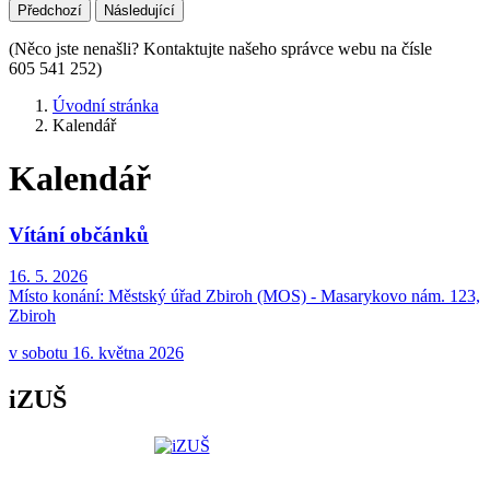
Předchozí
Následující
(Něco jste nenašli? Kontaktujte našeho správce webu na čísle
605 541 252)
Úvodní stránka
Kalendář
Kalendář
Vítání občánků
16. 5. 2026
Místo konání:
Městský úřad Zbiroh (MOS) - Masarykovo nám. 123,
Zbiroh
v sobotu 16. května 2026
iZUŠ