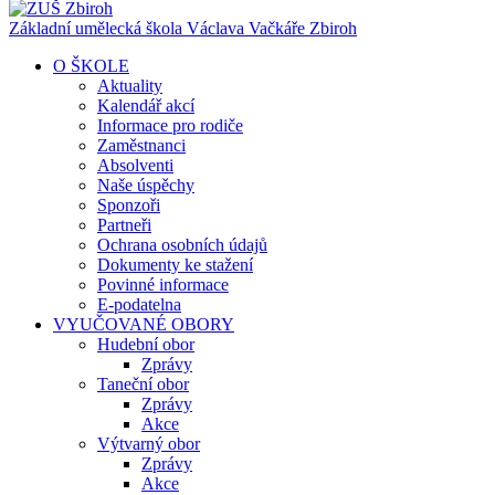
Základní umělecká škola Václava Vačkáře
Zbiroh
O ŠKOLE
Aktuality
Kalendář akcí
Informace pro rodiče
Zaměstnanci
Absolventi
Naše úspěchy
Sponzoři
Partneři
Ochrana osobních údajů
Dokumenty ke stažení
Povinné informace
E-podatelna
VYUČOVANÉ OBORY
Hudební obor
Zprávy
Taneční obor
Zprávy
Akce
Výtvarný obor
Zprávy
Akce