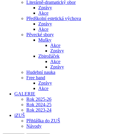
Literárně-dramatický obor
Zprávy
Akce
Předškolní estetická výchova
Zprávy
Akce
Pěvecké sbory
Mušky
Akce
Zprávy
Zbirožáček
Akce
Zprávy
Hudební nauka
Free band
Zprávy
Akce
GALERIE
Rok 2025-26
Rok 2024-25
Rok 2023-24
iZUŠ
Přihláška do ZUŠ
Návody