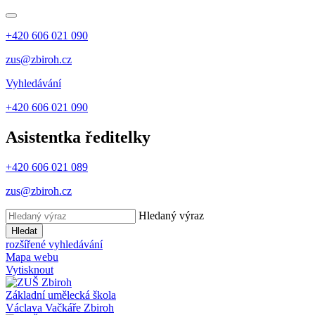
+420 606 021 090
zus@zbiroh.cz
Vyhledávání
+420 606 021 090
Asistentka ředitelky
+420 606 021 089
zus@zbiroh.cz
Hledaný výraz
Hledat
rozšířené vyhledávání
Mapa webu
Vytisknout
Základní umělecká škola
Václava Vačkáře
Zbiroh