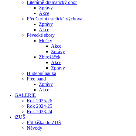
Literárně-dramatický obor
Zprávy
Akce
Předškolní estetická výchova
Zprávy
Akce
Pěvecké sbory
Mušky
Akce
Zprávy
Zbirožáček
Akce
Zprávy
Hudební nauka
Free band
Zprávy
Akce
GALERIE
Rok 2025-26
Rok 2024-25
Rok 2023-24
iZUŠ
Přihláška do ZUŠ
Návody