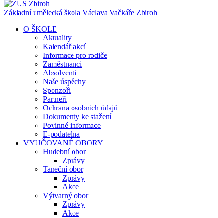
Základní umělecká škola Václava Vačkáře
Zbiroh
O ŠKOLE
Aktuality
Kalendář akcí
Informace pro rodiče
Zaměstnanci
Absolventi
Naše úspěchy
Sponzoři
Partneři
Ochrana osobních údajů
Dokumenty ke stažení
Povinné informace
E-podatelna
VYUČOVANÉ OBORY
Hudební obor
Zprávy
Taneční obor
Zprávy
Akce
Výtvarný obor
Zprávy
Akce