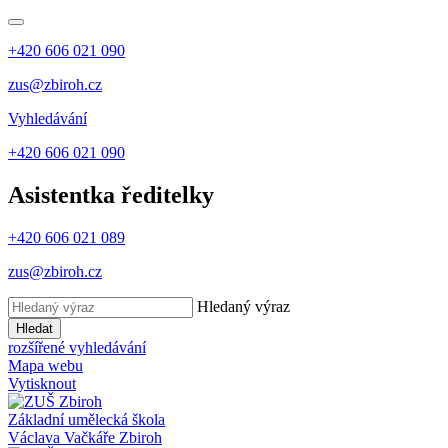
+420 606 021 090
zus@zbiroh.cz
Vyhledávání
+420 606 021 090
Asistentka ředitelky
+420 606 021 089
zus@zbiroh.cz
Hledaný výraz
Hledat
rozšířené vyhledávání
Mapa webu
Vytisknout
Základní umělecká škola
Václava Vačkáře
Zbiroh