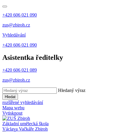
+420 606 021 090
zus@zbiroh.cz
Vyhledávání
+420 606 021 090
Asistentka ředitelky
+420 606 021 089
zus@zbiroh.cz
Hledaný výraz
Hledat
rozšířené vyhledávání
Mapa webu
Vytisknout
Základní umělecká škola
Václava Vačkáře
Zbiroh