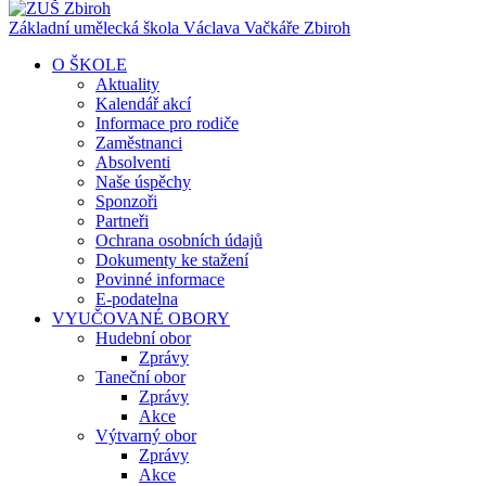
Základní umělecká škola Václava Vačkáře
Zbiroh
O ŠKOLE
Aktuality
Kalendář akcí
Informace pro rodiče
Zaměstnanci
Absolventi
Naše úspěchy
Sponzoři
Partneři
Ochrana osobních údajů
Dokumenty ke stažení
Povinné informace
E-podatelna
VYUČOVANÉ OBORY
Hudební obor
Zprávy
Taneční obor
Zprávy
Akce
Výtvarný obor
Zprávy
Akce