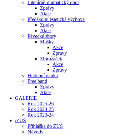
Literárně-dramatický obor
Zprávy
Akce
Předškolní estetická výchova
Zprávy
Akce
Pěvecké sbory
Mušky
Akce
Zprávy
Zbirožáček
Akce
Zprávy
Hudební nauka
Free band
Zprávy
Akce
GALERIE
Rok 2025-26
Rok 2024-25
Rok 2023-24
iZUŠ
Přihláška do ZUŠ
Návody