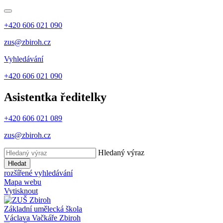
+420 606 021 090
zus@zbiroh.cz
Vyhledávání
+420 606 021 090
Asistentka ředitelky
+420 606 021 089
zus@zbiroh.cz
Hledaný výraz
Hledat
rozšířené vyhledávání
Mapa webu
Vytisknout
Základní umělecká škola
Václava Vačkáře
Zbiroh