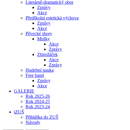
Literárně-dramatický obor
Zprávy
Akce
Předškolní estetická výchova
Zprávy
Akce
Pěvecké sbory
Mušky
Akce
Zprávy
Zbirožáček
Akce
Zprávy
Hudební nauka
Free band
Zprávy
Akce
GALERIE
Rok 2025-26
Rok 2024-25
Rok 2023-24
iZUŠ
Přihláška do ZUŠ
Návody