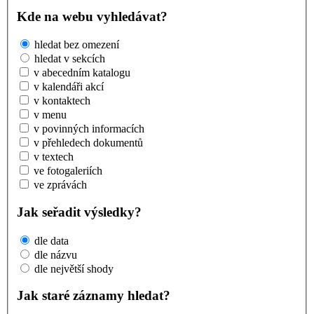
Kde na webu vyhledávat?
hledat bez omezení
hledat v sekcích
v abecedním katalogu
v kalendáři akcí
v kontaktech
v menu
v povinných informacích
v přehledech dokumentů
v textech
ve fotogaleriích
ve zprávách
Jak seřadit výsledky?
dle data
dle názvu
dle největší shody
Jak staré záznamy hledat?