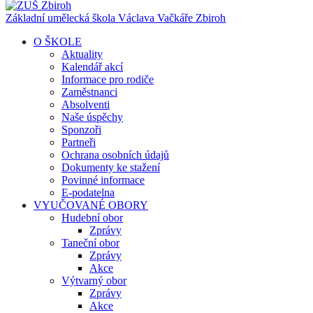
Základní umělecká škola Václava Vačkáře
Zbiroh
O ŠKOLE
Aktuality
Kalendář akcí
Informace pro rodiče
Zaměstnanci
Absolventi
Naše úspěchy
Sponzoři
Partneři
Ochrana osobních údajů
Dokumenty ke stažení
Povinné informace
E-podatelna
VYUČOVANÉ OBORY
Hudební obor
Zprávy
Taneční obor
Zprávy
Akce
Výtvarný obor
Zprávy
Akce