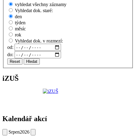
vyhledat všechny záznamy
Vyhledat dok. staré:
den
týden
měsíc
rok
Vyhledat dok. v rozmezí:
od:
do:
Reset
Hledat
iZUŠ
Kalendář akcí
Srpen
2026