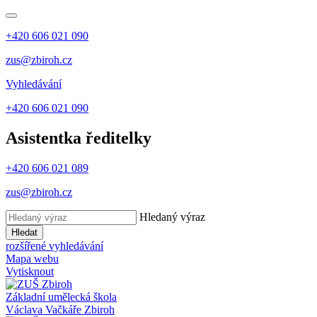
+420 606 021 090
zus@zbiroh.cz
Vyhledávání
+420 606 021 090
Asistentka ředitelky
+420 606 021 089
zus@zbiroh.cz
Hledaný výraz
Hledat
rozšířené vyhledávání
Mapa webu
Vytisknout
Základní umělecká škola
Václava Vačkáře
Zbiroh