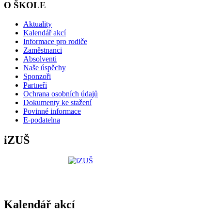
O ŠKOLE
Aktuality
Kalendář akcí
Informace pro rodiče
Zaměstnanci
Absolventi
Naše úspěchy
Sponzoři
Partneři
Ochrana osobních údajů
Dokumenty ke stažení
Povinné informace
E-podatelna
iZUŠ
Kalendář akcí