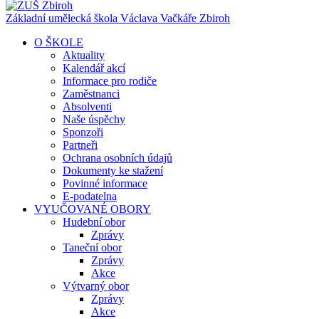
Základní umělecká škola Václava Vačkáře
Zbiroh
O ŠKOLE
Aktuality
Kalendář akcí
Informace pro rodiče
Zaměstnanci
Absolventi
Naše úspěchy
Sponzoři
Partneři
Ochrana osobních údajů
Dokumenty ke stažení
Povinné informace
E-podatelna
VYUČOVANÉ OBORY
Hudební obor
Zprávy
Taneční obor
Zprávy
Akce
Výtvarný obor
Zprávy
Akce