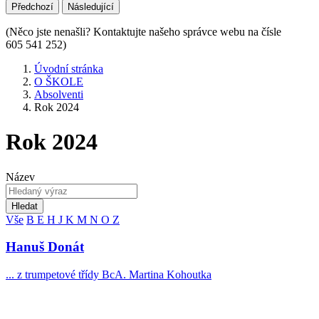
Předchozí
Následující
(Něco jste nenašli? Kontaktujte našeho správce webu na čísle
605 541 252)
Úvodní stránka
O ŠKOLE
Absolventi
Rok 2024
Rok 2024
Název
Hledat
Vše
B
E
H
J
K
M
N
O
Z
Hanuš Donát
... z trumpetové třídy BcA. Martina Kohoutka