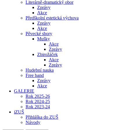
Literárně-dramatický obor
Zprávy
Akce
Předškolní estetická výchova
Zprávy
Akce
Pěvecké sbory
Mušky
Akce
Zprávy
Zbirožáček
Akce
Zprávy
Hudební nauka
Free band
Zprávy
Akce
GALERIE
Rok 2025-26
Rok 2024-25
Rok 2023-24
iZUŠ
Přihláška do ZUŠ
Návody