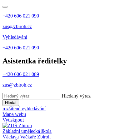
+420 606 021 090
zus@zbiroh.cz
Vyhledávání
+420 606 021 090
Asistentka ředitelky
+420 606 021 089
zus@zbiroh.cz
Hledaný výraz
Hledat
rozšířené vyhledávání
Mapa webu
Vytisknout
Základní umělecká škola
Václava Vačkáře
Zbiroh