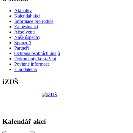
Aktuality
Kalendář akcí
Informace pro rodiče
Zaměstnanci
Absolventi
Naše úspěchy
Sponzoři
Partneři
Ochrana osobních údajů
Dokumenty ke stažení
Povinné informace
E-podatelna
iZUŠ
Kalendář akcí