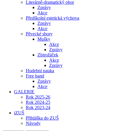
Literárně-dramatický obor
Zprávy
Akce
Předškolní estetická výchova
Zprávy
Akce
Pěvecké sbory
Mušky
Akce
Zprávy
Zbirožáček
Akce
Zprávy
Hudební nauka
Free band
Zprávy
Akce
GALERIE
Rok 2025-26
Rok 2024-25
Rok 2023-24
iZUŠ
Přihláška do ZUŠ
Návody