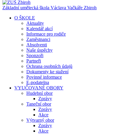
Základní umělecká škola Václava Vačkáře
Zbiroh
O ŠKOLE
Aktuality
Kalendář akcí
Informace pro rodiče
Zaměstnanci
Absolventi
Naše úspěchy
Sponzoři
Partneři
Ochrana osobních údajů
Dokumenty ke stažení
Povinné informace
E-podatelna
VYUČOVANÉ OBORY
Hudební obor
Zprávy
Taneční obor
Zprávy
Akce
Výtvarný obor
Zprávy
Akce