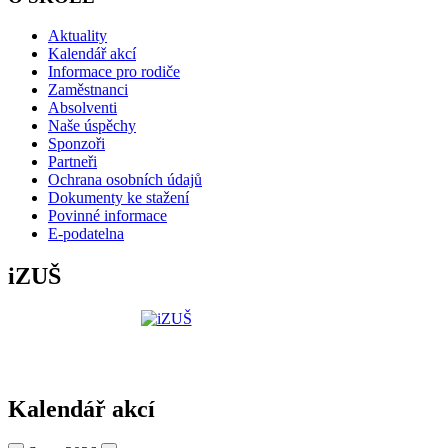
Aktuality
Kalendář akcí
Informace pro rodiče
Zaměstnanci
Absolventi
Naše úspěchy
Sponzoři
Partneři
Ochrana osobních údajů
Dokumenty ke stažení
Povinné informace
E-podatelna
iZUŠ
Kalendář akcí