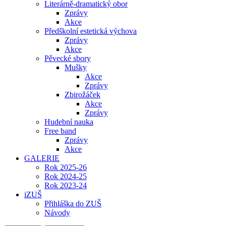
Literárně-dramatický obor
Zprávy
Akce
Předškolní estetická výchova
Zprávy
Akce
Pěvecké sbory
Mušky
Akce
Zprávy
Zbirožáček
Akce
Zprávy
Hudební nauka
Free band
Zprávy
Akce
GALERIE
Rok 2025-26
Rok 2024-25
Rok 2023-24
iZUŠ
Přihláška do ZUŠ
Návody