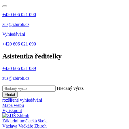
+420 606 021 090
zus@zbiroh.cz
Vyhledávání
+420 606 021 090
Asistentka ředitelky
+420 606 021 089
zus@zbiroh.cz
Hledaný výraz
Hledat
rozšířené vyhledávání
Mapa webu
Vytisknout
Základní umělecká škola
Václava Vačkáře
Zbiroh