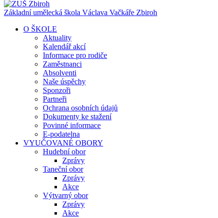
Základní umělecká škola Václava Vačkáře
Zbiroh
O ŠKOLE
Aktuality
Kalendář akcí
Informace pro rodiče
Zaměstnanci
Absolventi
Naše úspěchy
Sponzoři
Partneři
Ochrana osobních údajů
Dokumenty ke stažení
Povinné informace
E-podatelna
VYUČOVANÉ OBORY
Hudební obor
Zprávy
Taneční obor
Zprávy
Akce
Výtvarný obor
Zprávy
Akce