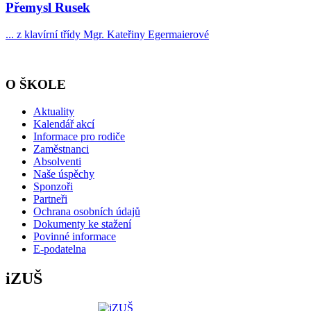
Přemysl Rusek
... z klavírní třídy Mgr. Kateřiny Egermaierové
O ŠKOLE
Aktuality
Kalendář akcí
Informace pro rodiče
Zaměstnanci
Absolventi
Naše úspěchy
Sponzoři
Partneři
Ochrana osobních údajů
Dokumenty ke stažení
Povinné informace
E-podatelna
iZUŠ