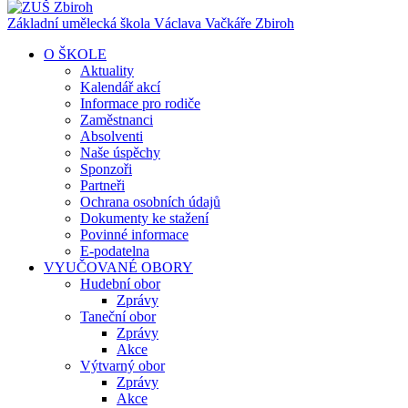
Základní umělecká škola Václava Vačkáře
Zbiroh
O ŠKOLE
Aktuality
Kalendář akcí
Informace pro rodiče
Zaměstnanci
Absolventi
Naše úspěchy
Sponzoři
Partneři
Ochrana osobních údajů
Dokumenty ke stažení
Povinné informace
E-podatelna
VYUČOVANÉ OBORY
Hudební obor
Zprávy
Taneční obor
Zprávy
Akce
Výtvarný obor
Zprávy
Akce