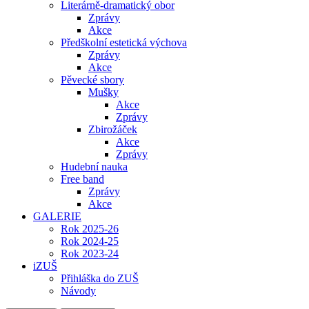
Literárně-dramatický obor
Zprávy
Akce
Předškolní estetická výchova
Zprávy
Akce
Pěvecké sbory
Mušky
Akce
Zprávy
Zbirožáček
Akce
Zprávy
Hudební nauka
Free band
Zprávy
Akce
GALERIE
Rok 2025-26
Rok 2024-25
Rok 2023-24
iZUŠ
Přihláška do ZUŠ
Návody