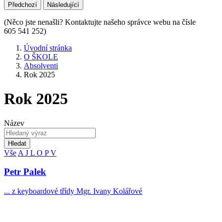
Předchozí
Následující
(Něco jste nenašli? Kontaktujte našeho správce webu na čísle
605 541 252)
Úvodní stránka
O ŠKOLE
Absolventi
Rok 2025
Rok 2025
Název
Hledat
Vše
A
J
L
O
P
V
Petr Palek
... z keyboardové třídy Mgr. Ivany Kolářové