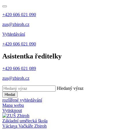
+420 606 021 090
zus@zbiroh.cz
Vyhledávání
+420 606 021 090
Asistentka ředitelky
+420 606 021 089
zus@zbiroh.cz
Hledaný výraz
Hledat
rozšířené vyhledávání
Mapa webu
Vytisknout
Základní umělecká škola
Václava Vačkáře
Zbiroh