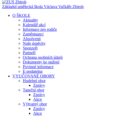
Základní umělecká škola Václava Vačkáře
Zbiroh
O ŠKOLE
Aktuality
Kalendář akcí
Informace pro rodiče
Zaměstnanci
Absolventi
Naše úspěchy
Sponzoři
Partneři
Ochrana osobních údajů
Dokumenty ke stažení
Povinné informace
E-podatelna
VYUČOVANÉ OBORY
Hudební obor
Zprávy
Taneční obor
Zprávy
Akce
Výtvarný obor
Zprávy
Akce