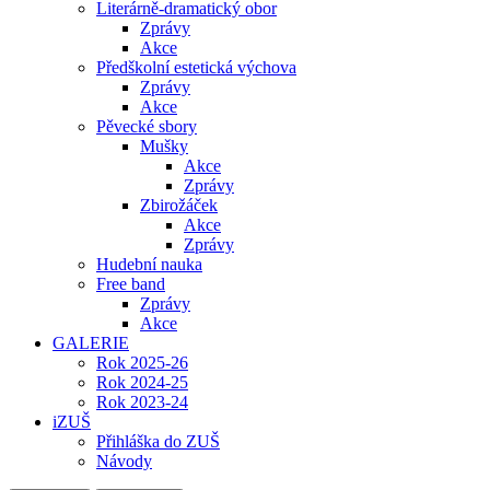
Literárně-dramatický obor
Zprávy
Akce
Předškolní estetická výchova
Zprávy
Akce
Pěvecké sbory
Mušky
Akce
Zprávy
Zbirožáček
Akce
Zprávy
Hudební nauka
Free band
Zprávy
Akce
GALERIE
Rok 2025-26
Rok 2024-25
Rok 2023-24
iZUŠ
Přihláška do ZUŠ
Návody