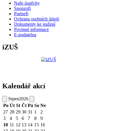
Naše úspěchy
Sponzoři
Partneři
Ochrana osobních údajů
Dokumenty ke stažení
Povinné informace
E-podatelna
iZUŠ
Kalendář akcí
Srpen
2026
Po
Út
St
Čt
Pá
So
Ne
27
28
29
30
31
1
2
3
4
5
6
7
8
9
10
11
12
13
14
15
16