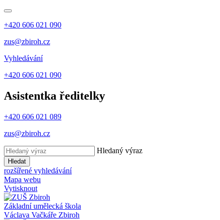
+420 606 021 090
zus@zbiroh.cz
Vyhledávání
+420 606 021 090
Asistentka ředitelky
+420 606 021 089
zus@zbiroh.cz
Hledaný výraz
Hledat
rozšířené vyhledávání
Mapa webu
Vytisknout
Základní umělecká škola
Václava Vačkáře
Zbiroh