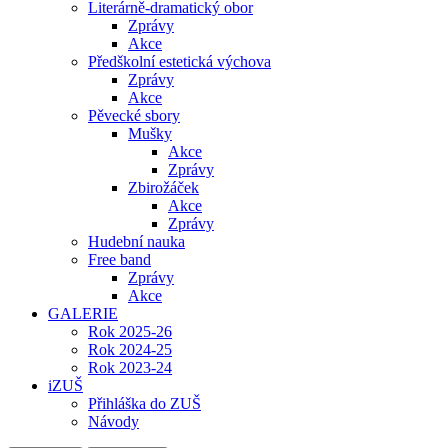
Literárně-dramatický obor
Zprávy
Akce
Předškolní estetická výchova
Zprávy
Akce
Pěvecké sbory
Mušky
Akce
Zprávy
Zbirožáček
Akce
Zprávy
Hudební nauka
Free band
Zprávy
Akce
GALERIE
Rok 2025-26
Rok 2024-25
Rok 2023-24
iZUŠ
Přihláška do ZUŠ
Návody