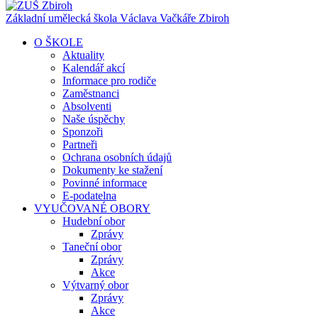
Základní umělecká škola Václava Vačkáře
Zbiroh
O ŠKOLE
Aktuality
Kalendář akcí
Informace pro rodiče
Zaměstnanci
Absolventi
Naše úspěchy
Sponzoři
Partneři
Ochrana osobních údajů
Dokumenty ke stažení
Povinné informace
E-podatelna
VYUČOVANÉ OBORY
Hudební obor
Zprávy
Taneční obor
Zprávy
Akce
Výtvarný obor
Zprávy
Akce