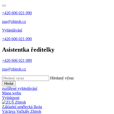
+420 606 021 090
zus@zbiroh.cz
Vyhledávání
+420 606 021 090
Asistentka ředitelky
+420 606 021 089
zus@zbiroh.cz
Hledaný výraz
Hledat
rozšířené vyhledávání
Mapa webu
Vytisknout
Základní umělecká škola
Václava Vačkáře
Zbiroh