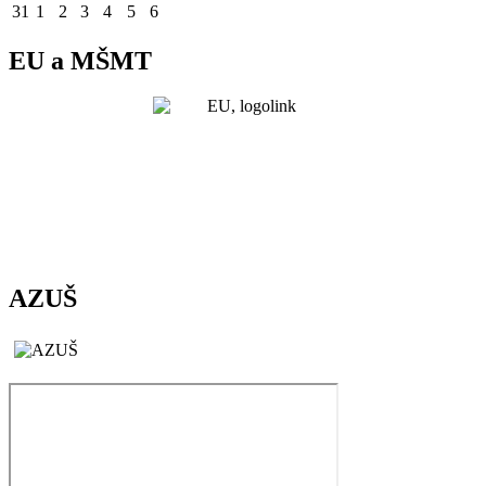
31
1
2
3
4
5
6
EU a MŠMT
AZUŠ