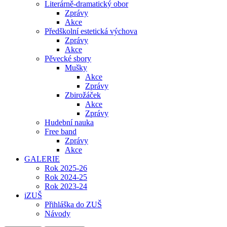
Literárně-dramatický obor
Zprávy
Akce
Předškolní estetická výchova
Zprávy
Akce
Pěvecké sbory
Mušky
Akce
Zprávy
Zbirožáček
Akce
Zprávy
Hudební nauka
Free band
Zprávy
Akce
GALERIE
Rok 2025-26
Rok 2024-25
Rok 2023-24
iZUŠ
Přihláška do ZUŠ
Návody