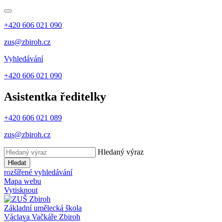
+420 606 021 090
zus@zbiroh.cz
Vyhledávání
+420 606 021 090
Asistentka ředitelky
+420 606 021 089
zus@zbiroh.cz
Hledaný výraz
Hledat
rozšířené vyhledávání
Mapa webu
Vytisknout
Základní umělecká škola
Václava Vačkáře
Zbiroh