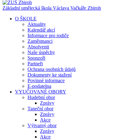
Základní umělecká škola Václava Vačkáře
Zbiroh
O ŠKOLE
Aktuality
Kalendář akcí
Informace pro rodiče
Zaměstnanci
Absolventi
Naše úspěchy
Sponzoři
Partneři
Ochrana osobních údajů
Dokumenty ke stažení
Povinné informace
E-podatelna
VYUČOVANÉ OBORY
Hudební obor
Zprávy
Taneční obor
Zprávy
Akce
Výtvarný obor
Zprávy
Akce