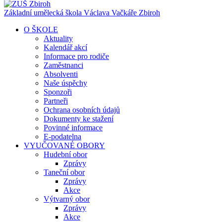
Základní umělecká škola Václava Vačkáře
Zbiroh
O ŠKOLE
Aktuality
Kalendář akcí
Informace pro rodiče
Zaměstnanci
Absolventi
Naše úspěchy
Sponzoři
Partneři
Ochrana osobních údajů
Dokumenty ke stažení
Povinné informace
E-podatelna
VYUČOVANÉ OBORY
Hudební obor
Zprávy
Taneční obor
Zprávy
Akce
Výtvarný obor
Zprávy
Akce