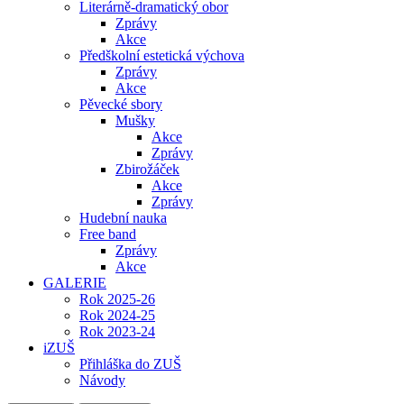
Literárně-dramatický obor
Zprávy
Akce
Předškolní estetická výchova
Zprávy
Akce
Pěvecké sbory
Mušky
Akce
Zprávy
Zbirožáček
Akce
Zprávy
Hudební nauka
Free band
Zprávy
Akce
GALERIE
Rok 2025-26
Rok 2024-25
Rok 2023-24
iZUŠ
Přihláška do ZUŠ
Návody