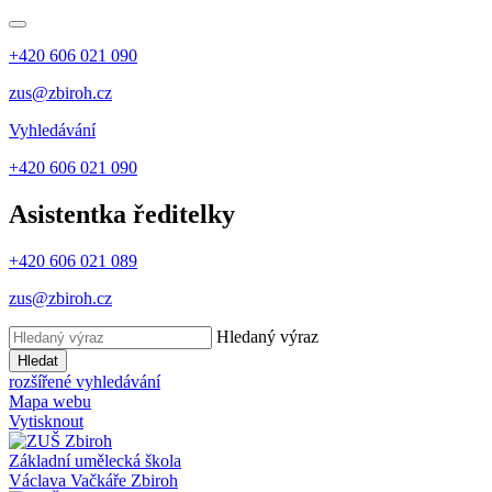
+420 606 021 090
zus@zbiroh.cz
Vyhledávání
+420 606 021 090
Asistentka ředitelky
+420 606 021 089
zus@zbiroh.cz
Hledaný výraz
Hledat
rozšířené vyhledávání
Mapa webu
Vytisknout
Základní umělecká škola
Václava Vačkáře
Zbiroh