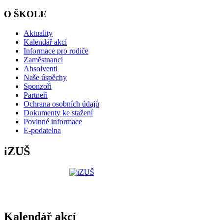
O ŠKOLE
Aktuality
Kalendář akcí
Informace pro rodiče
Zaměstnanci
Absolventi
Naše úspěchy
Sponzoři
Partneři
Ochrana osobních údajů
Dokumenty ke stažení
Povinné informace
E-podatelna
iZUŠ
Kalendář akcí