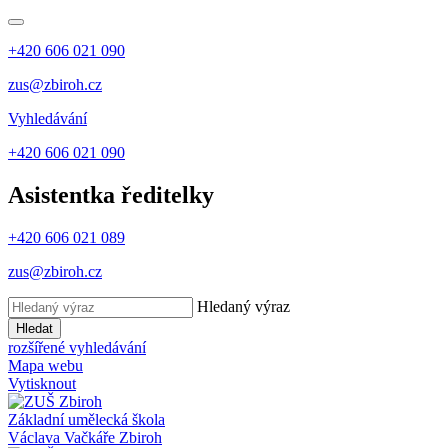
+420 606 021 090
zus@zbiroh.cz
Vyhledávání
+420 606 021 090
Asistentka ředitelky
+420 606 021 089
zus@zbiroh.cz
Hledaný výraz
Hledat
rozšířené vyhledávání
Mapa webu
Vytisknout
Základní umělecká škola
Václava Vačkáře
Zbiroh