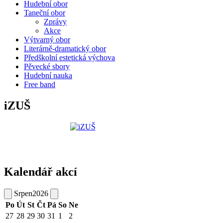
Hudební obor
Taneční obor
Zprávy
Akce
Výtvarný obor
Literárně-dramatický obor
Předškolní estetická výchova
Pěvecké sbory
Hudební nauka
Free band
iZUŠ
Kalendář akcí
Srpen
2026
Po
Út
St
Čt
Pá
So
Ne
27
28
29
30
31
1
2