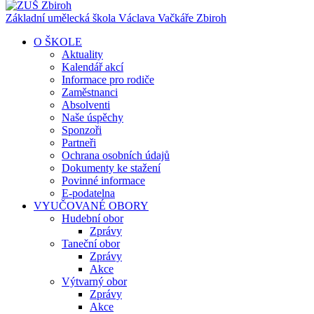
Základní umělecká škola Václava Vačkáře
Zbiroh
O ŠKOLE
Aktuality
Kalendář akcí
Informace pro rodiče
Zaměstnanci
Absolventi
Naše úspěchy
Sponzoři
Partneři
Ochrana osobních údajů
Dokumenty ke stažení
Povinné informace
E-podatelna
VYUČOVANÉ OBORY
Hudební obor
Zprávy
Taneční obor
Zprávy
Akce
Výtvarný obor
Zprávy
Akce