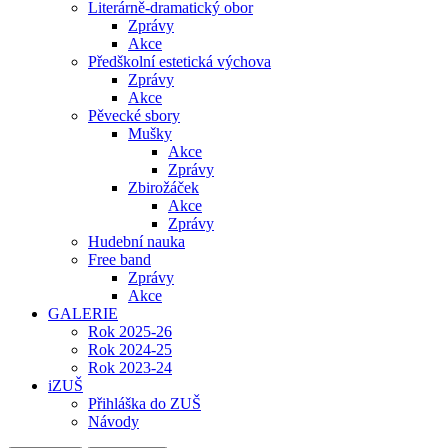
Literárně-dramatický obor
Zprávy
Akce
Předškolní estetická výchova
Zprávy
Akce
Pěvecké sbory
Mušky
Akce
Zprávy
Zbirožáček
Akce
Zprávy
Hudební nauka
Free band
Zprávy
Akce
GALERIE
Rok 2025-26
Rok 2024-25
Rok 2023-24
iZUŠ
Přihláška do ZUŠ
Návody