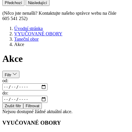
Předchozí
Následující
(Něco jste nenašli? Kontaktujte našeho správce webu na čísle
605 541 252)
Úvodní stránka
VYUČOVANÉ OBORY
Taneční obor
Akce
Akce
Filtr
od:
do:
Zrušit filtr
Filtrovat
Nejsou dostupné žádné aktuální akce.
VYUČOVANÉ OBORY