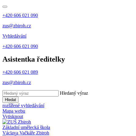
+420 606 021 090
zus@zbiroh.cz
Vyhledávání
+420 606 021 090
Asistentka ředitelky
+420 606 021 089
zus@zbiroh.cz
Hledaný výraz
Hledat
rozšířené vyhledávání
Mapa webu
Vytisknout
Základní umělecká škola
Václava Vačkáře
Zbiroh