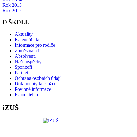
Rok 2013
Rok 2012
O ŠKOLE
Aktuality
Kalendář akcí
Informace pro rodiče
Zaměstnanci
Absolventi
Naše úspěchy
Sponzoři
Partneři
Ochrana osobních údajů
Dokumenty ke stažení
Povinné informace
E-podatelna
iZUŠ