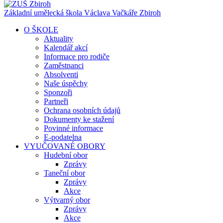
Základní umělecká škola Václava Vačkáře
Zbiroh
O ŠKOLE
Aktuality
Kalendář akcí
Informace pro rodiče
Zaměstnanci
Absolventi
Naše úspěchy
Sponzoři
Partneři
Ochrana osobních údajů
Dokumenty ke stažení
Povinné informace
E-podatelna
VYUČOVANÉ OBORY
Hudební obor
Zprávy
Taneční obor
Zprávy
Akce
Výtvarný obor
Zprávy
Akce