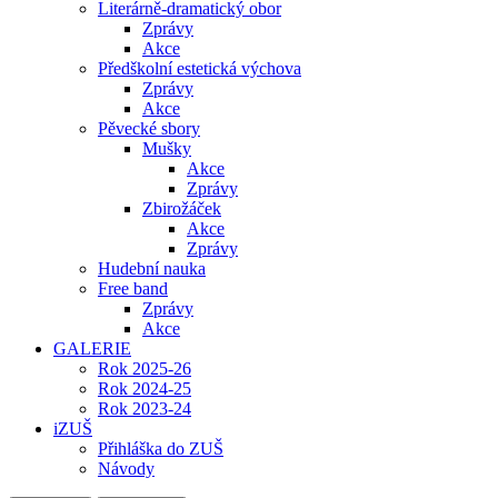
Literárně-dramatický obor
Zprávy
Akce
Předškolní estetická výchova
Zprávy
Akce
Pěvecké sbory
Mušky
Akce
Zprávy
Zbirožáček
Akce
Zprávy
Hudební nauka
Free band
Zprávy
Akce
GALERIE
Rok 2025-26
Rok 2024-25
Rok 2023-24
iZUŠ
Přihláška do ZUŠ
Návody