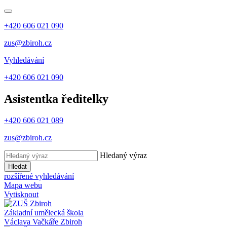
+420 606 021 090
zus@zbiroh.cz
Vyhledávání
+420 606 021 090
Asistentka ředitelky
+420 606 021 089
zus@zbiroh.cz
Hledaný výraz
Hledat
rozšířené vyhledávání
Mapa webu
Vytisknout
Základní umělecká škola
Václava Vačkáře
Zbiroh