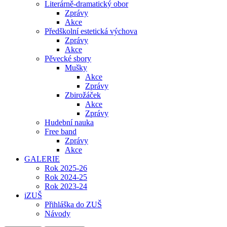
Literárně-dramatický obor
Zprávy
Akce
Předškolní estetická výchova
Zprávy
Akce
Pěvecké sbory
Mušky
Akce
Zprávy
Zbirožáček
Akce
Zprávy
Hudební nauka
Free band
Zprávy
Akce
GALERIE
Rok 2025-26
Rok 2024-25
Rok 2023-24
iZUŠ
Přihláška do ZUŠ
Návody