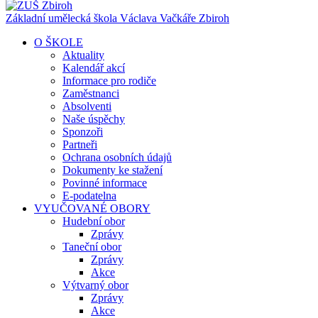
Základní umělecká škola Václava Vačkáře
Zbiroh
O ŠKOLE
Aktuality
Kalendář akcí
Informace pro rodiče
Zaměstnanci
Absolventi
Naše úspěchy
Sponzoři
Partneři
Ochrana osobních údajů
Dokumenty ke stažení
Povinné informace
E-podatelna
VYUČOVANÉ OBORY
Hudební obor
Zprávy
Taneční obor
Zprávy
Akce
Výtvarný obor
Zprávy
Akce