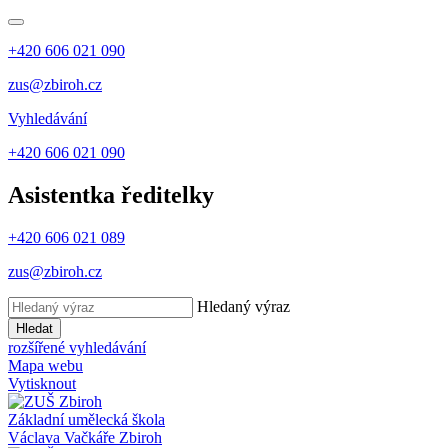
+420 606 021 090
zus@zbiroh.cz
Vyhledávání
+420 606 021 090
Asistentka ředitelky
+420 606 021 089
zus@zbiroh.cz
Hledaný výraz
Hledat
rozšířené vyhledávání
Mapa webu
Vytisknout
Základní umělecká škola
Václava Vačkáře
Zbiroh