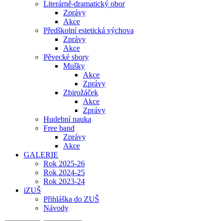
Literárně-dramatický obor
Zprávy
Akce
Předškolní estetická výchova
Zprávy
Akce
Pěvecké sbory
Mušky
Akce
Zprávy
Zbirožáček
Akce
Zprávy
Hudební nauka
Free band
Zprávy
Akce
GALERIE
Rok 2025-26
Rok 2024-25
Rok 2023-24
iZUŠ
Přihláška do ZUŠ
Návody