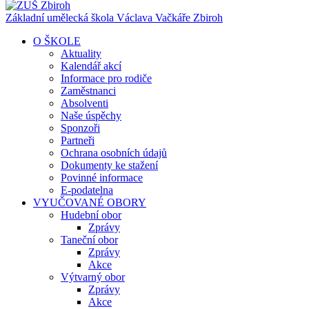
Základní umělecká škola Václava Vačkáře
Zbiroh
O ŠKOLE
Aktuality
Kalendář akcí
Informace pro rodiče
Zaměstnanci
Absolventi
Naše úspěchy
Sponzoři
Partneři
Ochrana osobních údajů
Dokumenty ke stažení
Povinné informace
E-podatelna
VYUČOVANÉ OBORY
Hudební obor
Zprávy
Taneční obor
Zprávy
Akce
Výtvarný obor
Zprávy
Akce