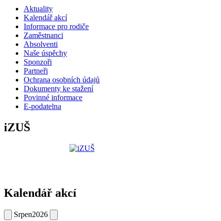
Aktuality
Kalendář akcí
Informace pro rodiče
Zaměstnanci
Absolventi
Naše úspěchy
Sponzoři
Partneři
Ochrana osobních údajů
Dokumenty ke stažení
Povinné informace
E-podatelna
iZUŠ
Kalendář akcí
Srpen
2026