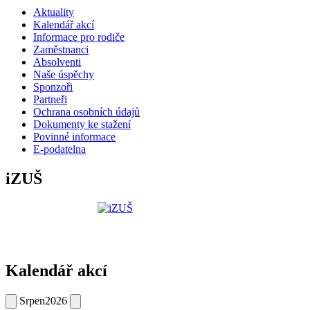
Aktuality
Kalendář akcí
Informace pro rodiče
Zaměstnanci
Absolventi
Naše úspěchy
Sponzoři
Partneři
Ochrana osobních údajů
Dokumenty ke stažení
Povinné informace
E-podatelna
iZUŠ
Kalendář akcí
Srpen
2026