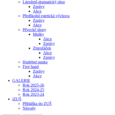
Literárně-dramatický obor
Zprávy
Akce
Předškolní estetická výchova
Zprávy
Akce
Pěvecké sbory
Mušky
Akce
Zprávy
Zbirožáček
Akce
Zprávy
Hudební nauka
Free band
Zprávy
Akce
GALERIE
Rok 2025-26
Rok 2024-25
Rok 2023-24
iZUŠ
Přihláška do ZUŠ
Návody