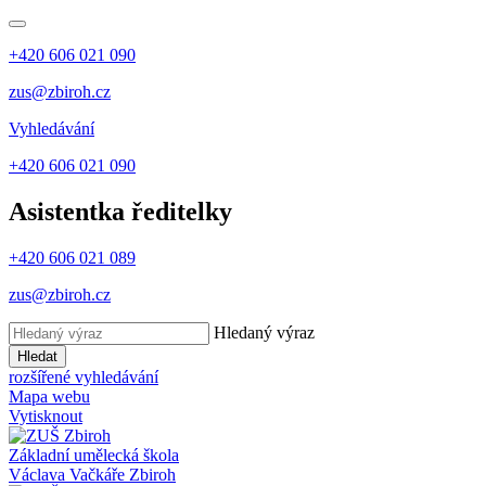
+420 606 021 090
zus@zbiroh.cz
Vyhledávání
+420 606 021 090
Asistentka ředitelky
+420 606 021 089
zus@zbiroh.cz
Hledaný výraz
Hledat
rozšířené vyhledávání
Mapa webu
Vytisknout
Základní umělecká škola
Václava Vačkáře
Zbiroh