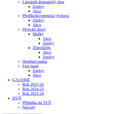
Literárně-dramatický obor
Zprávy
Akce
Předškolní estetická výchova
Zprávy
Akce
Pěvecké sbory
Mušky
Akce
Zprávy
Zbirožáček
Akce
Zprávy
Hudební nauka
Free band
Zprávy
Akce
GALERIE
Rok 2025-26
Rok 2024-25
Rok 2023-24
iZUŠ
Přihláška do ZUŠ
Návody