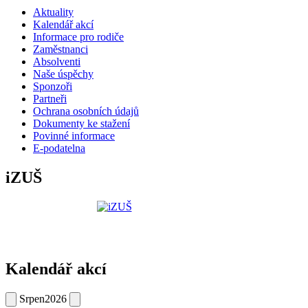
Aktuality
Kalendář akcí
Informace pro rodiče
Zaměstnanci
Absolventi
Naše úspěchy
Sponzoři
Partneři
Ochrana osobních údajů
Dokumenty ke stažení
Povinné informace
E-podatelna
iZUŠ
Kalendář akcí
Srpen
2026