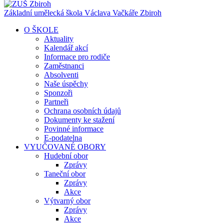
Základní umělecká škola Václava Vačkáře
Zbiroh
O ŠKOLE
Aktuality
Kalendář akcí
Informace pro rodiče
Zaměstnanci
Absolventi
Naše úspěchy
Sponzoři
Partneři
Ochrana osobních údajů
Dokumenty ke stažení
Povinné informace
E-podatelna
VYUČOVANÉ OBORY
Hudební obor
Zprávy
Taneční obor
Zprávy
Akce
Výtvarný obor
Zprávy
Akce