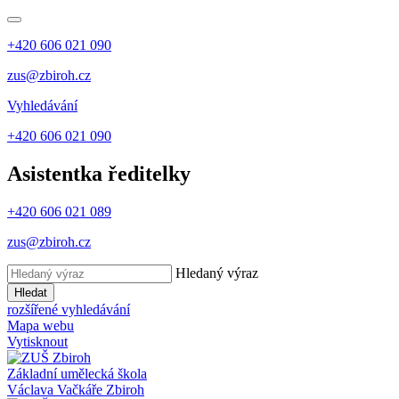
+420 606 021 090
zus@zbiroh.cz
Vyhledávání
+420 606 021 090
Asistentka ředitelky
+420 606 021 089
zus@zbiroh.cz
Hledaný výraz
Hledat
rozšířené vyhledávání
Mapa webu
Vytisknout
Základní umělecká škola
Václava Vačkáře
Zbiroh