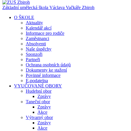
Základní umělecká škola Václava Vačkáře
Zbiroh
O ŠKOLE
Aktuality
Kalendář akcí
Informace pro rodiče
Zaměstnanci
Absolventi
Naše úspěchy
Sponzoři
Partneři
Ochrana osobních údajů
Dokumenty ke stažení
Povinné informace
E-podatelna
VYUČOVANÉ OBORY
Hudební obor
Zprávy
Taneční obor
Zprávy
Akce
Výtvarný obor
Zprávy
Akce