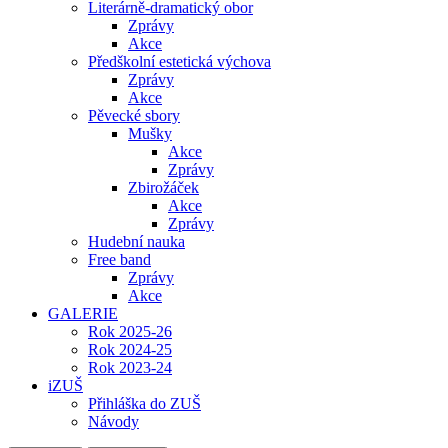
Literárně-dramatický obor
Zprávy
Akce
Předškolní estetická výchova
Zprávy
Akce
Pěvecké sbory
Mušky
Akce
Zprávy
Zbirožáček
Akce
Zprávy
Hudební nauka
Free band
Zprávy
Akce
GALERIE
Rok 2025-26
Rok 2024-25
Rok 2023-24
iZUŠ
Přihláška do ZUŠ
Návody