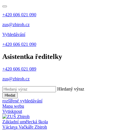
+420 606 021 090
zus@zbiroh.cz
Vyhledávání
+420 606 021 090
Asistentka ředitelky
+420 606 021 089
zus@zbiroh.cz
Hledaný výraz
Hledat
rozšířené vyhledávání
Mapa webu
Vytisknout
Základní umělecká škola
Václava Vačkáře
Zbiroh