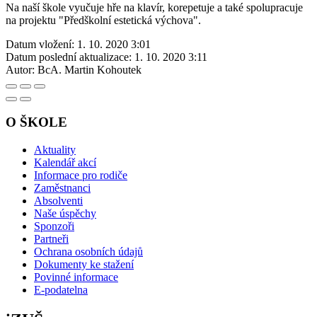
Na naší škole vyučuje hře na klavír, korepetuje a také spolupracuje
na projektu "Předškolní estetická výchova".
Datum vložení:
1. 10. 2020 3:01
Datum poslední aktualizace:
1. 10. 2020 3:11
Autor:
BcA. Martin Kohoutek
O ŠKOLE
Aktuality
Kalendář akcí
Informace pro rodiče
Zaměstnanci
Absolventi
Naše úspěchy
Sponzoři
Partneři
Ochrana osobních údajů
Dokumenty ke stažení
Povinné informace
E-podatelna