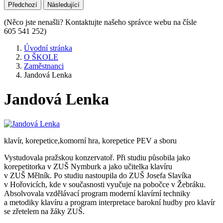
Předchozí
Následující
(Něco jste nenašli? Kontaktujte našeho správce webu na čísle
605 541 252)
Úvodní stránka
O ŠKOLE
Zaměstnanci
Jandová Lenka
Jandová Lenka
klavír, korepetice,komorní hra, korepetice PEV a sboru
Vystudovala pražskou konzervatoř. Při studiu působila jako
korepetitorka v ZUŠ Nymburk a jako učitelka klavíru
v ZUŠ Mělník. Po studiu nastoupila do ZUŠ Josefa Slavíka
v Hořovicích, kde v současnosti vyučuje na pobočce v Žebráku.
Absolvovala vzdělávací program moderní klavírní techniky
a metodiky klavíru a program interpretace barokní hudby pro klavír
se zřetelem na žáky ZUŠ.