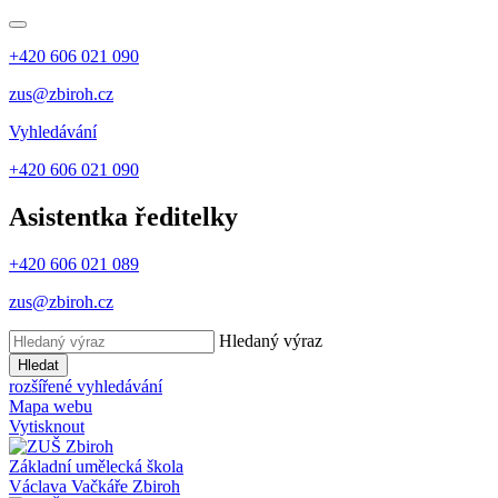
+420 606 021 090
zus@zbiroh.cz
Vyhledávání
+420 606 021 090
Asistentka ředitelky
+420 606 021 089
zus@zbiroh.cz
Hledaný výraz
Hledat
rozšířené vyhledávání
Mapa webu
Vytisknout
Základní umělecká škola
Václava Vačkáře
Zbiroh