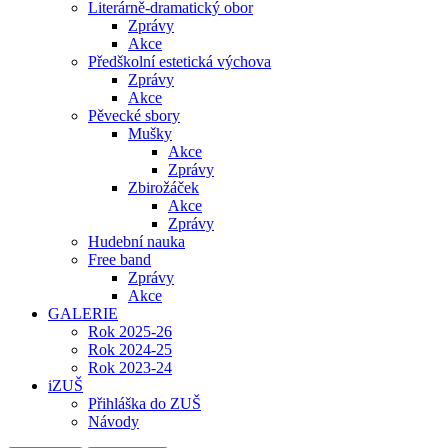
Literárně-dramatický obor
Zprávy
Akce
Předškolní estetická výchova
Zprávy
Akce
Pěvecké sbory
Mušky
Akce
Zprávy
Zbirožáček
Akce
Zprávy
Hudební nauka
Free band
Zprávy
Akce
GALERIE
Rok 2025-26
Rok 2024-25
Rok 2023-24
iZUŠ
Přihláška do ZUŠ
Návody