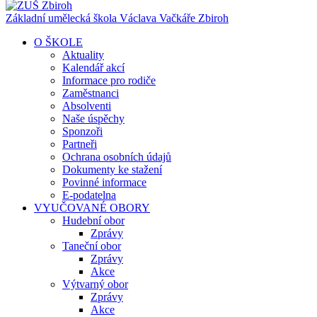
Základní umělecká škola Václava Vačkáře
Zbiroh
O ŠKOLE
Aktuality
Kalendář akcí
Informace pro rodiče
Zaměstnanci
Absolventi
Naše úspěchy
Sponzoři
Partneři
Ochrana osobních údajů
Dokumenty ke stažení
Povinné informace
E-podatelna
VYUČOVANÉ OBORY
Hudební obor
Zprávy
Taneční obor
Zprávy
Akce
Výtvarný obor
Zprávy
Akce