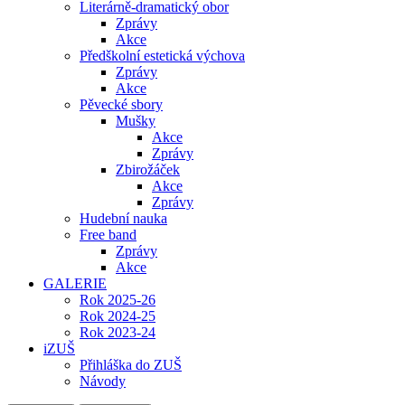
Literárně-dramatický obor
Zprávy
Akce
Předškolní estetická výchova
Zprávy
Akce
Pěvecké sbory
Mušky
Akce
Zprávy
Zbirožáček
Akce
Zprávy
Hudební nauka
Free band
Zprávy
Akce
GALERIE
Rok 2025-26
Rok 2024-25
Rok 2023-24
iZUŠ
Přihláška do ZUŠ
Návody