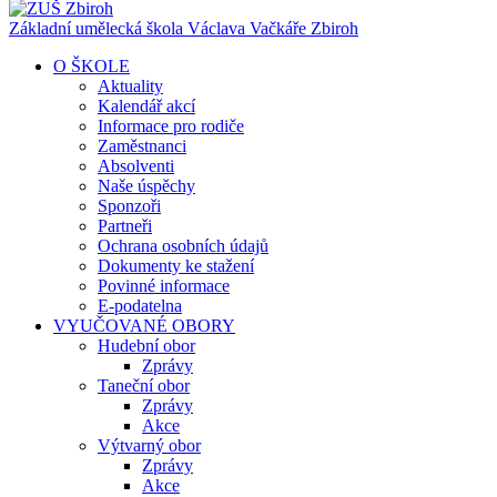
Základní umělecká škola Václava Vačkáře
Zbiroh
O ŠKOLE
Aktuality
Kalendář akcí
Informace pro rodiče
Zaměstnanci
Absolventi
Naše úspěchy
Sponzoři
Partneři
Ochrana osobních údajů
Dokumenty ke stažení
Povinné informace
E-podatelna
VYUČOVANÉ OBORY
Hudební obor
Zprávy
Taneční obor
Zprávy
Akce
Výtvarný obor
Zprávy
Akce