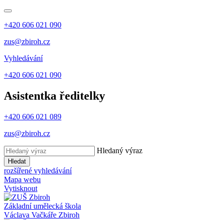
+420 606 021 090
zus@zbiroh.cz
Vyhledávání
+420 606 021 090
Asistentka ředitelky
+420 606 021 089
zus@zbiroh.cz
Hledaný výraz
Hledat
rozšířené vyhledávání
Mapa webu
Vytisknout
Základní umělecká škola
Václava Vačkáře
Zbiroh