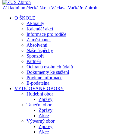
Základní umělecká škola Václava Vačkáře
Zbiroh
O ŠKOLE
Aktuality
Kalendář akcí
Informace pro rodiče
Zaměstnanci
Absolventi
Naše úspěchy
Sponzoři
Partneři
Ochrana osobních údajů
Dokumenty ke stažení
Povinné informace
E-podatelna
VYUČOVANÉ OBORY
Hudební obor
Zprávy
Taneční obor
Zprávy
Akce
Výtvarný obor
Zprávy
Akce