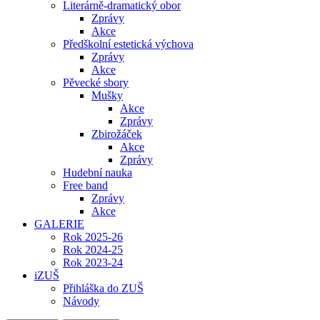
Literárně-dramatický obor
Zprávy
Akce
Předškolní estetická výchova
Zprávy
Akce
Pěvecké sbory
Mušky
Akce
Zprávy
Zbirožáček
Akce
Zprávy
Hudební nauka
Free band
Zprávy
Akce
GALERIE
Rok 2025-26
Rok 2024-25
Rok 2023-24
iZUŠ
Přihláška do ZUŠ
Návody