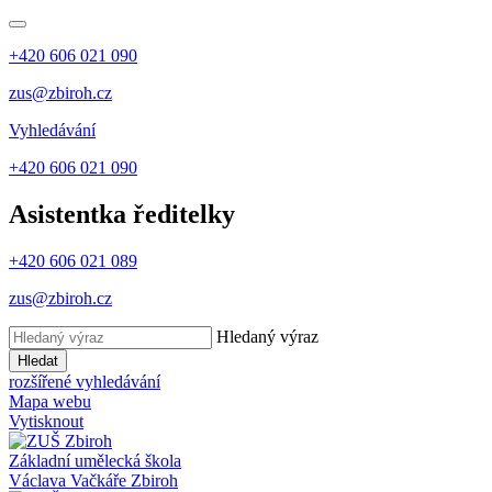
+420 606 021 090
zus@zbiroh.cz
Vyhledávání
+420 606 021 090
Asistentka ředitelky
+420 606 021 089
zus@zbiroh.cz
Hledaný výraz
Hledat
rozšířené vyhledávání
Mapa webu
Vytisknout
Základní umělecká škola
Václava Vačkáře
Zbiroh