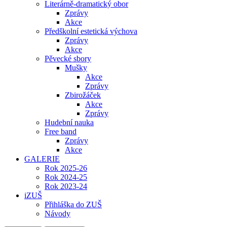
Literárně-dramatický obor
Zprávy
Akce
Předškolní estetická výchova
Zprávy
Akce
Pěvecké sbory
Mušky
Akce
Zprávy
Zbirožáček
Akce
Zprávy
Hudební nauka
Free band
Zprávy
Akce
GALERIE
Rok 2025-26
Rok 2024-25
Rok 2023-24
iZUŠ
Přihláška do ZUŠ
Návody