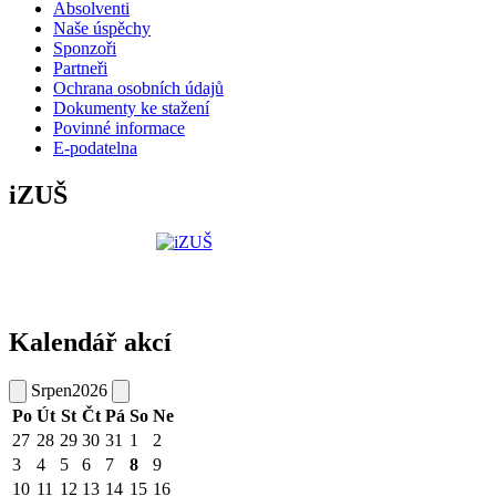
Absolventi
Naše úspěchy
Sponzoři
Partneři
Ochrana osobních údajů
Dokumenty ke stažení
Povinné informace
E-podatelna
iZUŠ
Kalendář akcí
Srpen
2026
Po
Út
St
Čt
Pá
So
Ne
27
28
29
30
31
1
2
3
4
5
6
7
8
9
10
11
12
13
14
15
16