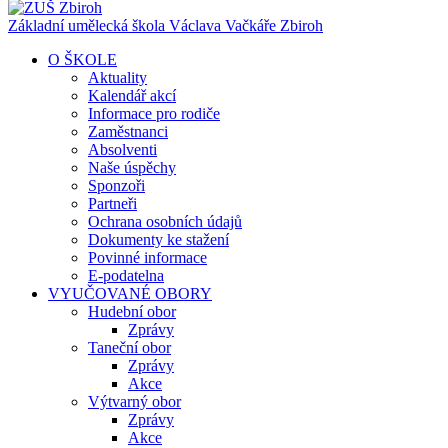
Základní umělecká škola Václava Vačkáře
Zbiroh
O ŠKOLE
Aktuality
Kalendář akcí
Informace pro rodiče
Zaměstnanci
Absolventi
Naše úspěchy
Sponzoři
Partneři
Ochrana osobních údajů
Dokumenty ke stažení
Povinné informace
E-podatelna
VYUČOVANÉ OBORY
Hudební obor
Zprávy
Taneční obor
Zprávy
Akce
Výtvarný obor
Zprávy
Akce