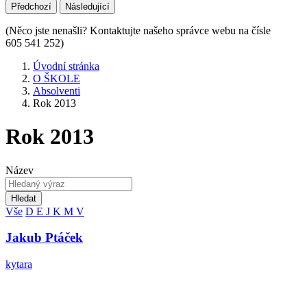
Předchozí
Následující
(Něco jste nenašli? Kontaktujte našeho správce webu na čísle
605 541 252)
Úvodní stránka
O ŠKOLE
Absolventi
Rok 2013
Rok 2013
Název
Hledat
Vše
D
E
J
K
M
V
Jakub Ptáček
kytara