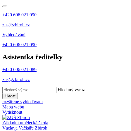
+420 606 021 090
zus@zbiroh.cz
Vyhledávání
+420 606 021 090
Asistentka ředitelky
+420 606 021 089
zus@zbiroh.cz
Hledaný výraz
Hledat
rozšířené vyhledávání
Mapa webu
Vytisknout
Základní umělecká škola
Václava Vačkáře
Zbiroh