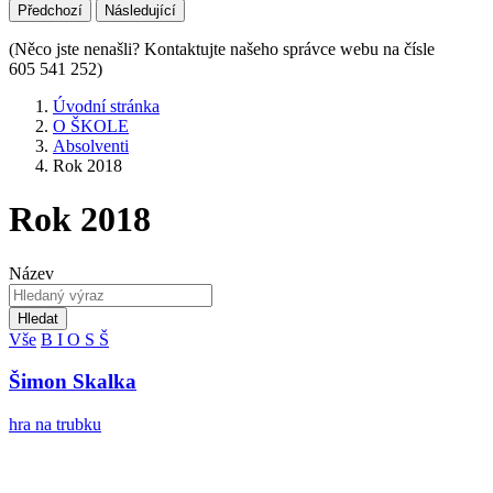
Předchozí
Následující
(Něco jste nenašli? Kontaktujte našeho správce webu na čísle
605 541 252)
Úvodní stránka
O ŠKOLE
Absolventi
Rok 2018
Rok 2018
Název
Hledat
Vše
B
I
O
S
Š
Šimon Skalka
hra na trubku