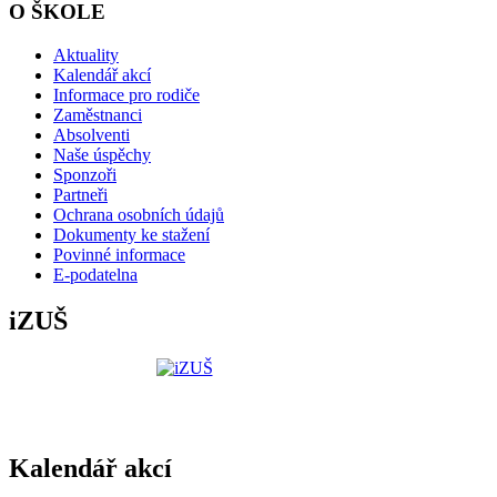
O ŠKOLE
Aktuality
Kalendář akcí
Informace pro rodiče
Zaměstnanci
Absolventi
Naše úspěchy
Sponzoři
Partneři
Ochrana osobních údajů
Dokumenty ke stažení
Povinné informace
E-podatelna
iZUŠ
Kalendář akcí