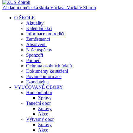
Základní umělecká škola Václava Vačkáře
Zbiroh
O ŠKOLE
Aktuality
Kalendář akcí
Informace pro rodiče
Zaměstnanci
Absolventi
Naše úspěchy
Sponzoři
Partneři
Ochrana osobních údajů
Dokumenty ke stažení
Povinné informace
E-podatelna
VYUČOVANÉ OBORY
Hudební obor
Zprávy
Taneční obor
Zprávy
Akce
Výtvarný obor
Zprávy
Akce