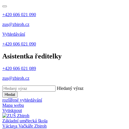
+420 606 021 090
zus@zbiroh.cz
Vyhledávání
+420 606 021 090
Asistentka ředitelky
+420 606 021 089
zus@zbiroh.cz
Hledaný výraz
Hledat
rozšířené vyhledávání
Mapa webu
Vytisknout
Základní umělecká škola
Václava Vačkáře
Zbiroh