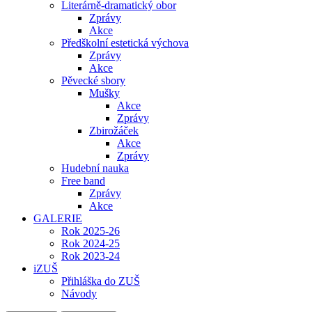
Literárně-dramatický obor
Zprávy
Akce
Předškolní estetická výchova
Zprávy
Akce
Pěvecké sbory
Mušky
Akce
Zprávy
Zbirožáček
Akce
Zprávy
Hudební nauka
Free band
Zprávy
Akce
GALERIE
Rok 2025-26
Rok 2024-25
Rok 2023-24
iZUŠ
Přihláška do ZUŠ
Návody