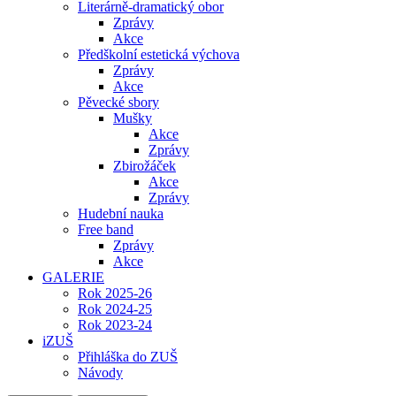
Literárně-dramatický obor
Zprávy
Akce
Předškolní estetická výchova
Zprávy
Akce
Pěvecké sbory
Mušky
Akce
Zprávy
Zbirožáček
Akce
Zprávy
Hudební nauka
Free band
Zprávy
Akce
GALERIE
Rok 2025-26
Rok 2024-25
Rok 2023-24
iZUŠ
Přihláška do ZUŠ
Návody