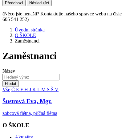
Předchozí
Následující
(Něco jste nenašli? Kontaktujte našeho správce webu na čísle
605 541 252)
Úvodní stránka
O ŠKOLE
Zaměstnanci
Zaměstnanci
Název
Hledat
Vše
Č
E
F
H
J
K
L
M
S
Š
V
Šustrová Eva, Mgr.
zobcová flétna, příčná flétna
O ŠKOLE
Aktuality