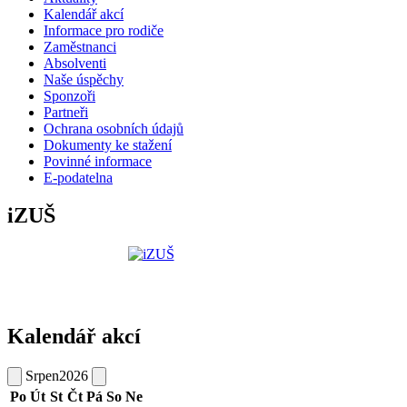
Kalendář akcí
Informace pro rodiče
Zaměstnanci
Absolventi
Naše úspěchy
Sponzoři
Partneři
Ochrana osobních údajů
Dokumenty ke stažení
Povinné informace
E-podatelna
iZUŠ
Kalendář akcí
Srpen
2026
Po
Út
St
Čt
Pá
So
Ne