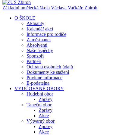
Základní umělecká škola Václava Vačkáře
Zbiroh
O ŠKOLE
Aktuality
Kalendář akcí
Informace pro rodiče
Zaměstnanci
Absolventi
Naše úspěchy
Sponzoři
Partneři
Ochrana osobních údajů
Dokumenty ke stažení
Povinné informace
E-podatelna
VYUČOVANÉ OBORY
Hudební obor
Zprávy
Taneční obor
Zprávy
Akce
Výtvarný obor
Zprávy
Akce