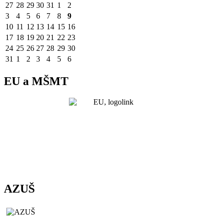
27
28
29
30
31
1
2
3
4
5
6
7
8
9
10
11
12
13
14
15
16
17
18
19
20
21
22
23
24
25
26
27
28
29
30
31
1
2
3
4
5
6
EU a MŠMT
AZUŠ