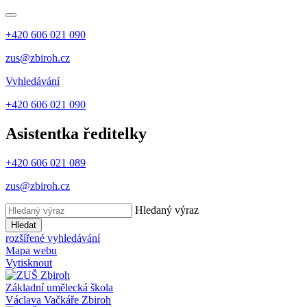
+420 606 021 090
zus@zbiroh.cz
Vyhledávání
+420 606 021 090
Asistentka ředitelky
+420 606 021 089
zus@zbiroh.cz
Hledaný výraz
Hledat
rozšířené vyhledávání
Mapa webu
Vytisknout
Základní umělecká škola
Václava Vačkáře
Zbiroh