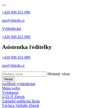
+420 606 021 090
zus@zbiroh.cz
Vyhledávání
+420 606 021 090
Asistentka ředitelky
+420 606 021 089
zus@zbiroh.cz
Hledaný výraz
Hledat
rozšířené vyhledávání
Mapa webu
Vytisknout
Základní umělecká škola
Václava Vačkáře
Zbiroh