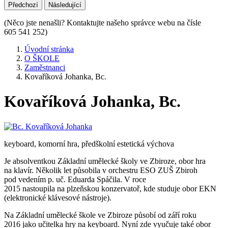
Předchozí
Následující
(Něco jste nenašli? Kontaktujte našeho správce webu na čísle
605 541 252)
Úvodní stránka
O ŠKOLE
Zaměstnanci
Kovaříková Johanka, Bc.
Kovaříková Johanka, Bc.
keyboard, komorní hra, předškolní estetická výchova
Je absolventkou Základní umělecké školy ve Zbiroze, obor hra
na klavír. Několik let působila v orchestru ESO ZUŠ Zbiroh
pod vedením p. uč. Eduarda Spáčila. V roce
2015 nastoupila na plzeňskou konzervatoř, kde studuje obor EKN
(elektronické klávesové nástroje).
Na Základní umělecké škole ve Zbiroze působí od září roku
2016 jako učitelka hry na keyboard. Nyní zde vyučuje také obor