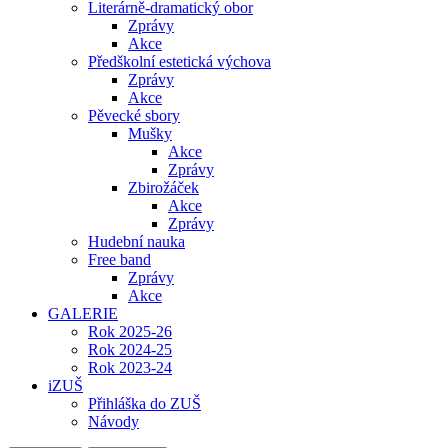
Literárně-dramatický obor
Zprávy
Akce
Předškolní estetická výchova
Zprávy
Akce
Pěvecké sbory
Mušky
Akce
Zprávy
Zbirožáček
Akce
Zprávy
Hudební nauka
Free band
Zprávy
Akce
GALERIE
Rok 2025-26
Rok 2024-25
Rok 2023-24
iZUŠ
Přihláška do ZUŠ
Návody