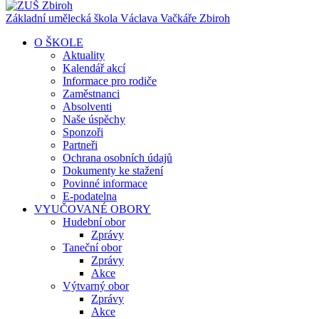
Základní umělecká škola Václava Vačkáře
Zbiroh
O ŠKOLE
Aktuality
Kalendář akcí
Informace pro rodiče
Zaměstnanci
Absolventi
Naše úspěchy
Sponzoři
Partneři
Ochrana osobních údajů
Dokumenty ke stažení
Povinné informace
E-podatelna
VYUČOVANÉ OBORY
Hudební obor
Zprávy
Taneční obor
Zprávy
Akce
Výtvarný obor
Zprávy
Akce